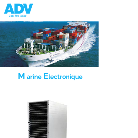
M
E
arine
lectronique