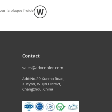
our la plaque froide
Contact
sales@advcooler.com
Add:No.29 Xuema Road,
Xueyan, Wujin District,
Changzhou ,China