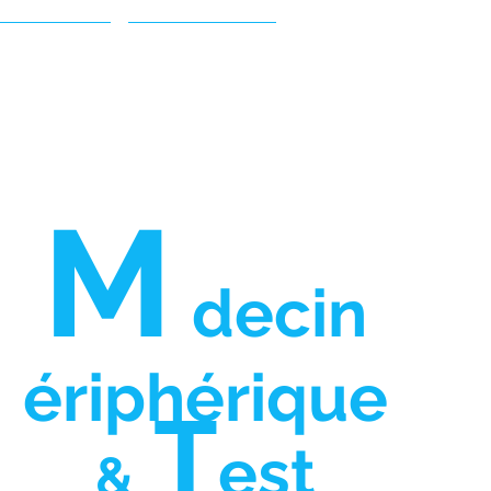
Entreprise
Nous contacter
M
decin
ériphérique
T
est
&