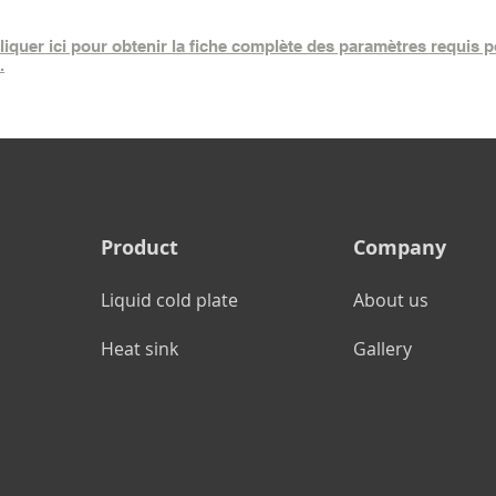
iquer ici pour obtenir la fiche complète des paramètres requis p
.
Product
Company
Liquid cold plate
About us
Heat sink
Gallery