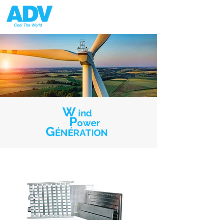
W
ind
P
ower
G
ÉNÉRATION